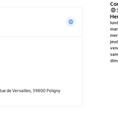
C
H
lund
mar
mer
jeud
ven
sam
dim
ue de Versailles, 39800 Poligny